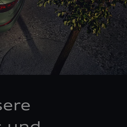
sere
s und