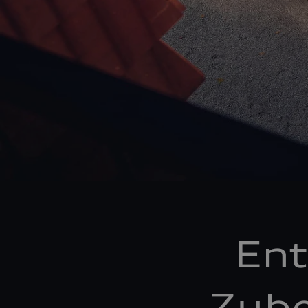
Ent
Zube